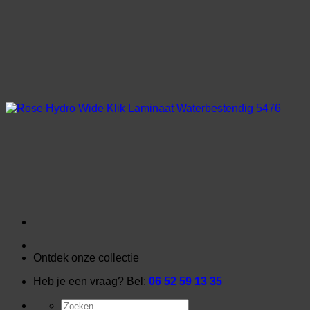
Ga
naar
inhoud
Ontdek onze collectie
Heb je een vraag? Bel:
06 52 59 13 35
Zoeken