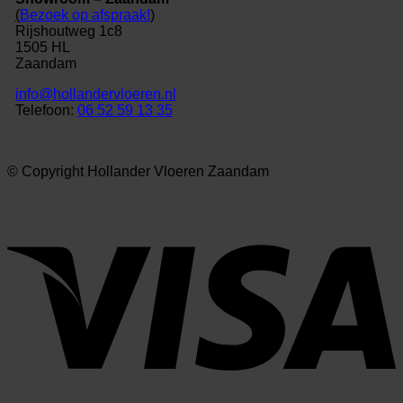
(
Bezoek op afspraak!
)
Rijshoutweg 1c8
1505 HL
Zaandam
info@hollandervloeren.nl
Telefoon:
06 52 59 13 35
© Copyright Hollander Vloeren Zaandam
V