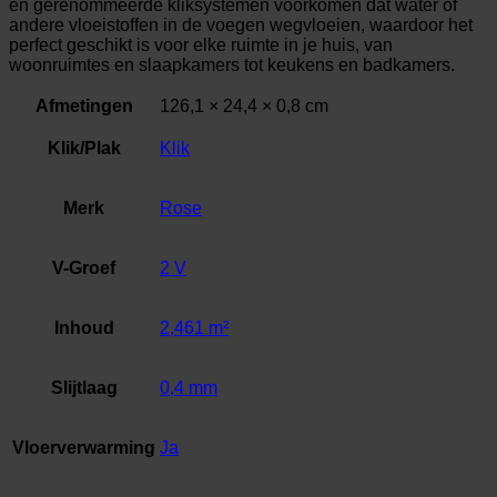
en gerenommeerde kliksystemen voorkomen dat water of
andere vloeistoffen in de voegen wegvloeien, waardoor het
perfect geschikt is voor elke ruimte in je huis, van
woonruimtes en slaapkamers tot keukens en badkamers.
Afmetingen
126,1 × 24,4 × 0,8 cm
Klik/Plak
Klik
Merk
Rose
V-Groef
2 V
Inhoud
2,461 m²
Slijtlaag
0,4 mm
Vloerverwarming
Ja