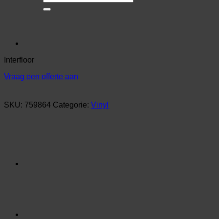
naar:
Interfloor
Vraag een offerte aan
SKU:
759864
Categorie:
Vinyl