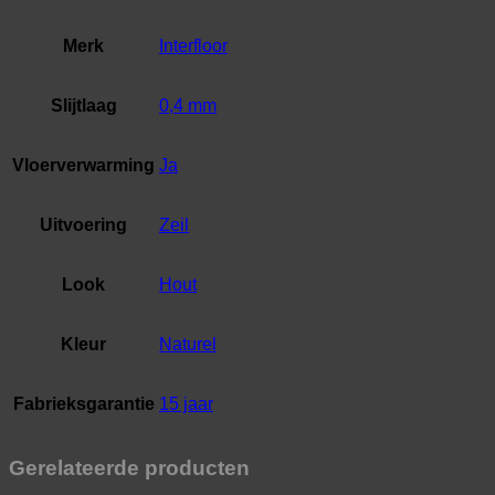
Merk
Interfloor
Slijtlaag
0,4 mm
Vloerverwarming
Ja
Uitvoering
Zeil
Look
Hout
Kleur
Naturel
Fabrieksgarantie
15 jaar
Gerelateerde producten