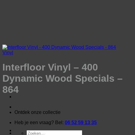
Ga
naar
inhoud
Vinyl
Interfloor Vinyl – 400
Dynamic Wood Specials –
864
Ontdek onze collectie
Heb je een vraag? Bel:
06 52 59 13 35
Zoeken