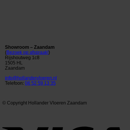
Showroom – Zaandam
(
Bezoek op afspraak!
)
Rijshoutweg 1c8
1505 HL
Zaandam
info@hollandervloeren.nl
Telefoon:
06 52 59 13 35
© Copyright Hollander Vloeren Zaandam
V