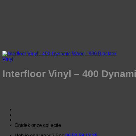
Ga
naar
inhoud
Vinyl
Interfloor Vinyl – 400 Dyna
Ontdek onze collectie
Heb je een vraag? Bel:
06 52 59 13 35