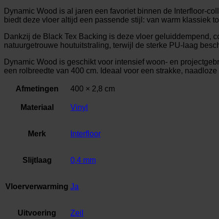
Dynamic Wood is al jaren een favoriet binnen de Interfloor-coll
biedt deze vloer altijd een passende stijl: van warm klassiek to
Dankzij de Black Tex Backing is deze vloer geluiddempend, com
natuurgetrouwe houtuitstraling, terwijl de sterke PU-laag besc
Dynamic Wood is geschikt voor intensief woon- en projectgebru
een rolbreedte van 400 cm. Ideaal voor een strakke, naadloze
Afmetingen
400 × 2,8 cm
Materiaal
Vinyl
Merk
Interfloor
Slijtlaag
0,4 mm
Vloerverwarming
Ja
Uitvoering
Zeil