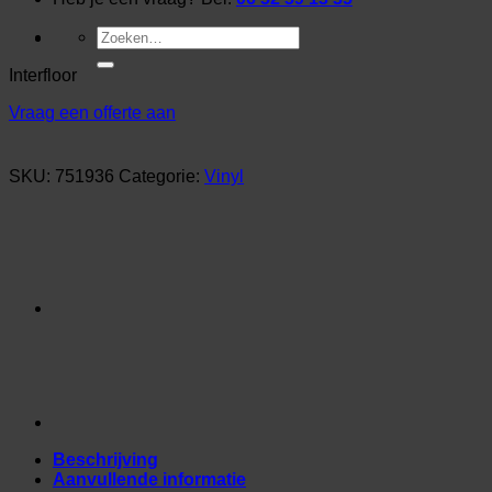
Zoeken
naar:
Interfloor
Vraag een offerte aan
SKU:
751936
Categorie:
Vinyl
Beschrijving
Aanvullende informatie