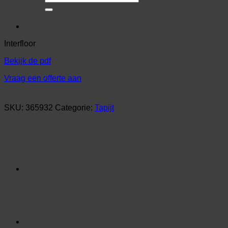
naar:
Interfloor
Bekijk de pdf
Vraag een offerte aan
SKU:
365932
Categorie:
Tapijt