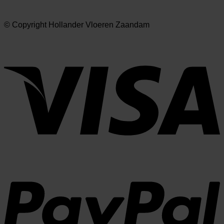
© Copyright Hollander Vloeren Zaandam
V
P