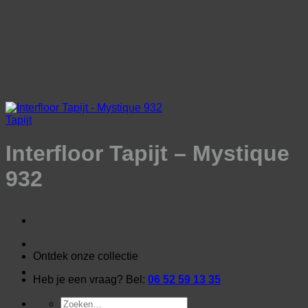
Ga
naar
inhoud
Tapijt
Interfloor Tapijt – Mystique
932
Ontdek onze collectie
Heb je een vraag? Bel:
06 52 59 13 35
Zoeken