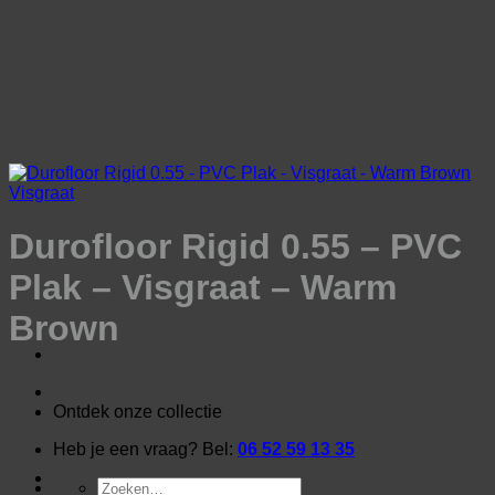
Ga
naar
inhoud
Visgraat
Durofloor Rigid 0.55 – PVC
Plak – Visgraat – Warm
Brown
Ontdek onze collectie
Heb je een vraag? Bel:
06 52 59 13 35
Zoeken