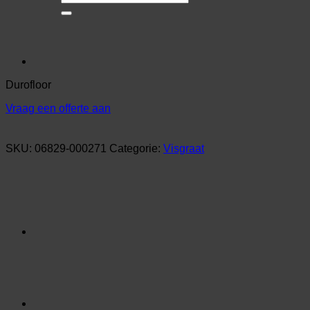
naar:
Durofloor
Vraag een offerte aan
SKU:
06829-000271
Categorie:
Visgraat