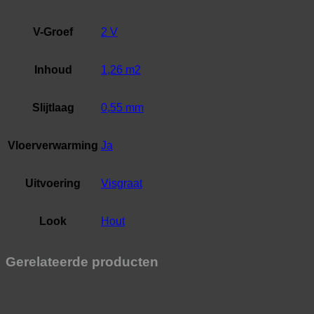
V-Groef
2 V
Inhoud
1,26 m2
Slijtlaag
0,55 mm
Vloerverwarming
Ja
Uitvoering
Visgraat
Look
Hout
Gerelateerde producten