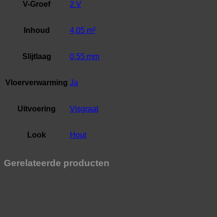
V-Groef
2 V
Inhoud
4,05 m²
Slijtlaag
0,55 mm
Vloerverwarming
Ja
Uitvoering
Visgraat
Look
Hout
Gerelateerde producten