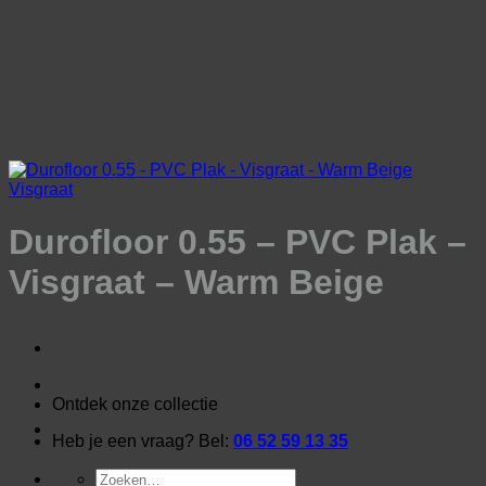
Ga
naar
inhoud
Visgraat
Durofloor 0.55 – PVC Plak –
Visgraat – Warm Beige
Ontdek onze collectie
Heb je een vraag? Bel:
06 52 59 13 35
Zoeken