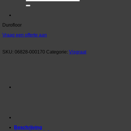
naar:
Durofloor
Vraag een offerte aan
SKU:
06828-000170
Categorie:
Visgraat
Beschrijving