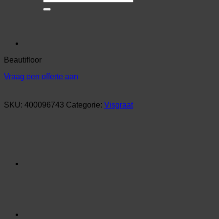
naar:
Beautifloor
Vraag een offerte aan
SKU:
400096743
Categorie:
Visgraat