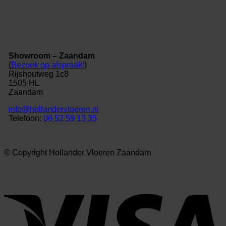
Showroom – Zaandam
(
Bezoek op afspraak!
)
Rijshoutweg 1c8
1505 HL
Zaandam
info@hollandervloeren.nl
Telefoon:
06 52 59 13 35
© Copyright Hollander Vloeren Zaandam
V