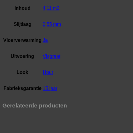
Inhoud
4,11 m2
Slijtlaag
0,55 mm
Vloerverwarming
Ja
Uitvoering
Visgraat
Look
Hout
Fabrieksgarantie
15 jaar
Gerelateerde producten