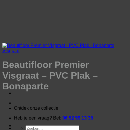
Ga
naar
inhoud
Visgraat
Beautifloor Premier
Visgraat – PVC Plak –
Bonaparte
Ontdek onze collectie
Heb je een vraag? Bel:
06 52 59 13 35
Zoeken