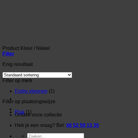
Ga
naar
inhoud
Product Kleur
/
Nikkel
Filter
Enig resultaat
Filter op merk
Forbo vtwonen
(1)
Filter op plaatsingswijze
Plak
(1)
Ontdek onze collectie
Heb je een vraag? Bel:
06 52 59 13 35
Zoeken