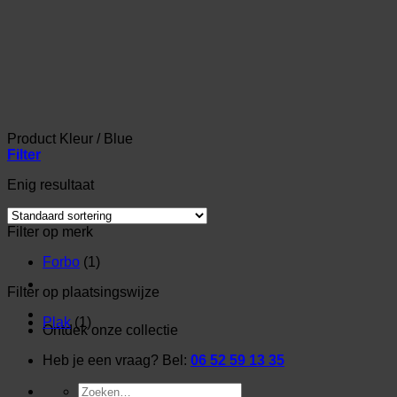
Ga
naar
inhoud
Product Kleur
/
Blue
Filter
Enig resultaat
Filter op merk
Forbo
(1)
Filter op plaatsingswijze
Plak
(1)
Ontdek onze collectie
Heb je een vraag? Bel:
06 52 59 13 35
Zoeken